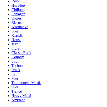
Rock
Hip Hop
Chillout
Schlager
Oldies
Electro
Alternative
80er
Klassik
House
Jazz
Indie
Classic Rock
Country
Soul
Techno
R'n'B
Latin
70er
Traditionelle Musik
90er
Trance
Heavy Metal
Ambient