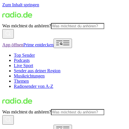
Zum Inhalt springen
Was möchtest du anhören?
App öffnen
Prime entdecken
Top Sender
Podcasts
Live Sport
Sender aus deiner Region
Musikrichtungen
Themen
Radiosender von A-Z
Was möchtest du anhören?