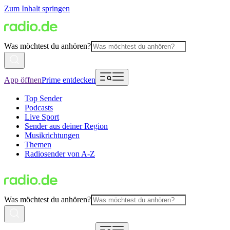
Zum Inhalt springen
Was möchtest du anhören?
App öffnen
Prime entdecken
Top Sender
Podcasts
Live Sport
Sender aus deiner Region
Musikrichtungen
Themen
Radiosender von A-Z
Was möchtest du anhören?