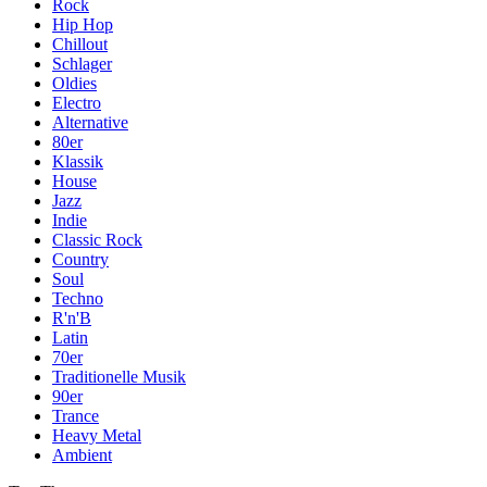
Rock
Hip Hop
Chillout
Schlager
Oldies
Electro
Alternative
80er
Klassik
House
Jazz
Indie
Classic Rock
Country
Soul
Techno
R'n'B
Latin
70er
Traditionelle Musik
90er
Trance
Heavy Metal
Ambient