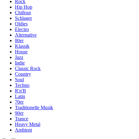
Rock
Hip Hop
Chillout
Schlager
Oldies
Electro
Alternative
80er
Klassik
House
Jazz
Indie
Classic Rock
Country
Soul
Techno
R'n'B
Latin
70er
Traditionelle Musik
90er
Trance
Heavy Metal
Ambient