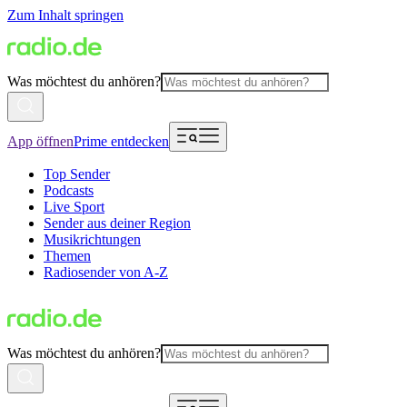
Zum Inhalt springen
Was möchtest du anhören?
App öffnen
Prime entdecken
Top Sender
Podcasts
Live Sport
Sender aus deiner Region
Musikrichtungen
Themen
Radiosender von A-Z
Was möchtest du anhören?