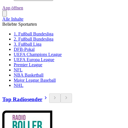
App öffnen
Alle Inhalte
Beliebte Sportarten
1. Fußball Bundesliga
2. Fußball Bundesliga
3. Fußball Liga
DFB-Pokal
UEFA Champions League
UEFA Europa League
Premier League
NFL
NBA Basketball
Major League Baseball
NHL
Top Radiosender