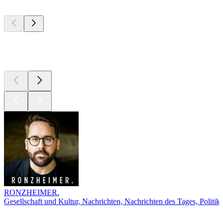
Top
Podcasts
Top
Podcasts
RONZHEIMER.
Gesellschaft und Kultur, Nachrichten, Nachrichten des Tages, Politik