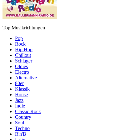
Top Musikrichtungen
Pop
Rock
Hip Hop
Chillout
Schlager
Oldies
Electro
Alternative
80er
Klassik
House
Jazz
Indie
Classic Rock
Country
Soul
Techno
R'n'B
Latin