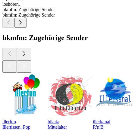
loshören.
bkmfm: Zugehörige Sender
bkmfm: Zugehörige Sender
bkmfm: Zugehörige Sender
illerfun
hilaria
illerkanal
Illertissen, Pop
Mittelalter
R'n'B
Top
Podcasts