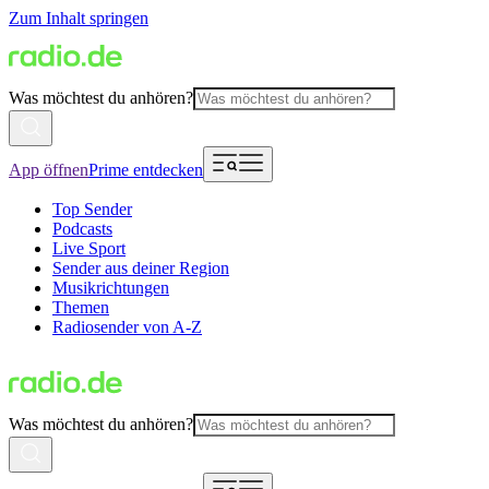
Zum Inhalt springen
Was möchtest du anhören?
App öffnen
Prime entdecken
Top Sender
Podcasts
Live Sport
Sender aus deiner Region
Musikrichtungen
Themen
Radiosender von A-Z
Was möchtest du anhören?