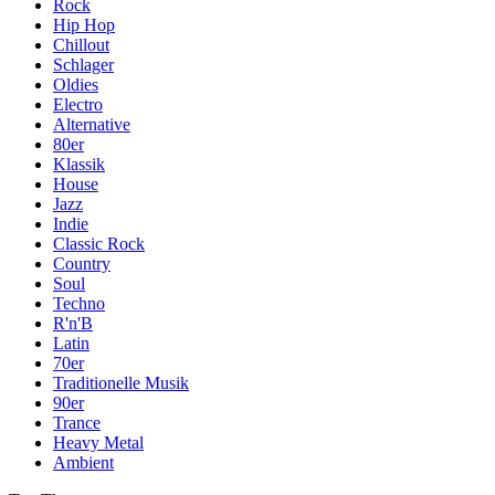
Rock
Hip Hop
Chillout
Schlager
Oldies
Electro
Alternative
80er
Klassik
House
Jazz
Indie
Classic Rock
Country
Soul
Techno
R'n'B
Latin
70er
Traditionelle Musik
90er
Trance
Heavy Metal
Ambient