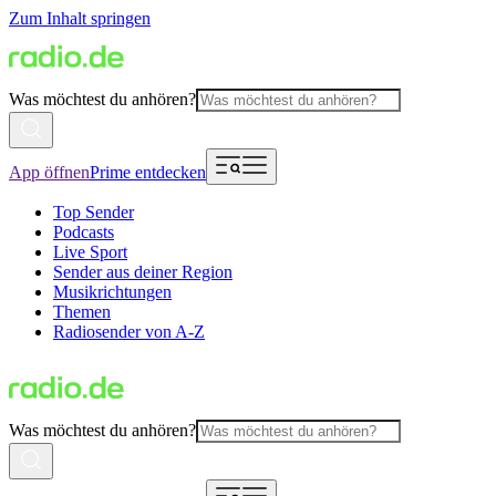
Zum Inhalt springen
Was möchtest du anhören?
App öffnen
Prime entdecken
Top Sender
Podcasts
Live Sport
Sender aus deiner Region
Musikrichtungen
Themen
Radiosender von A-Z
Was möchtest du anhören?