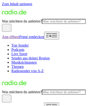
Zum Inhalt springen
Was möchtest du anhören?
App öffnen
Prime entdecken
Top Sender
Podcasts
Live Sport
Sender aus deiner Region
Musikrichtungen
Themen
Radiosender von A-Z
Was möchtest du anhören?