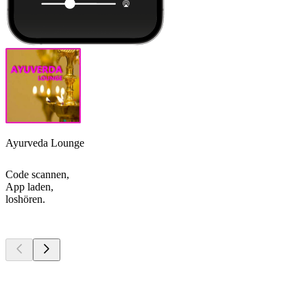
Ayurveda Lounge
Code scannen,
App laden,
loshören.
Top
Podcasts
Top
Podcasts
Top
Podcasts