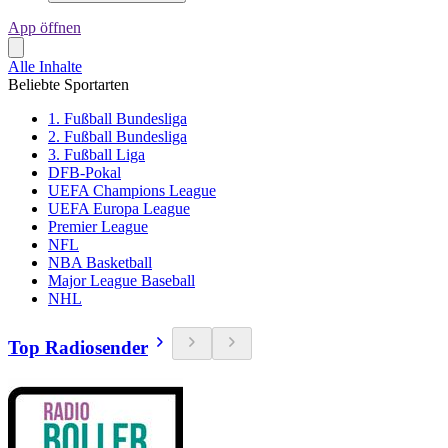
App öffnen
Alle Inhalte
Beliebte Sportarten
1. Fußball Bundesliga
2. Fußball Bundesliga
3. Fußball Liga
DFB-Pokal
UEFA Champions League
UEFA Europa League
Premier League
NFL
NBA Basketball
Major League Baseball
NHL
Top Radiosender