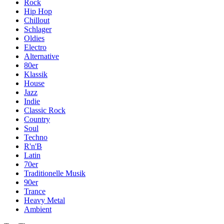
Rock
Hip Hop
Chillout
Schlager
Oldies
Electro
Alternative
80er
Klassik
House
Jazz
Indie
Classic Rock
Country
Soul
Techno
R'n'B
Latin
70er
Traditionelle Musik
90er
Trance
Heavy Metal
Ambient