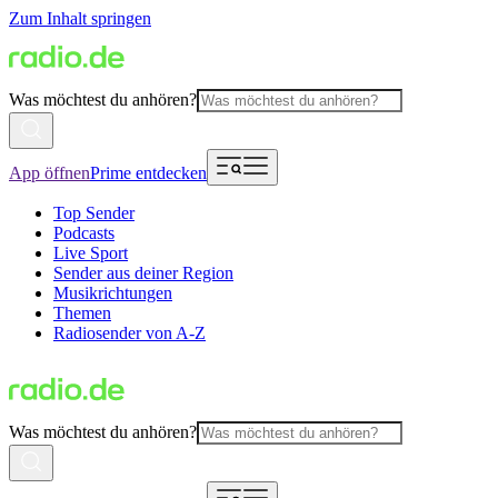
Zum Inhalt springen
Was möchtest du anhören?
App öffnen
Prime entdecken
Top Sender
Podcasts
Live Sport
Sender aus deiner Region
Musikrichtungen
Themen
Radiosender von A-Z
Was möchtest du anhören?