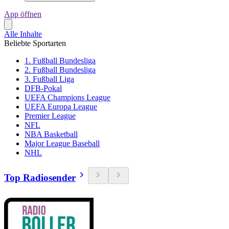
App öffnen
Alle Inhalte
Beliebte Sportarten
1. Fußball Bundesliga
2. Fußball Bundesliga
3. Fußball Liga
DFB-Pokal
UEFA Champions League
UEFA Europa League
Premier League
NFL
NBA Basketball
Major League Baseball
NHL
Top Radiosender