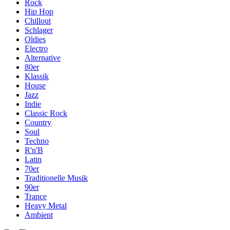
Rock
Hip Hop
Chillout
Schlager
Oldies
Electro
Alternative
80er
Klassik
House
Jazz
Indie
Classic Rock
Country
Soul
Techno
R'n'B
Latin
70er
Traditionelle Musik
90er
Trance
Heavy Metal
Ambient