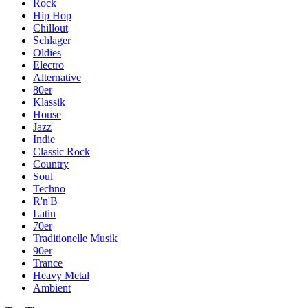
Rock
Hip Hop
Chillout
Schlager
Oldies
Electro
Alternative
80er
Klassik
House
Jazz
Indie
Classic Rock
Country
Soul
Techno
R'n'B
Latin
70er
Traditionelle Musik
90er
Trance
Heavy Metal
Ambient