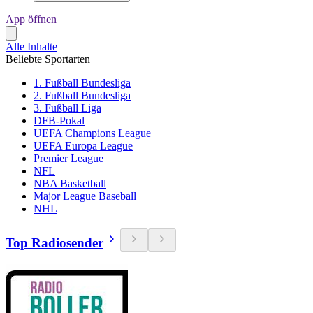
App öffnen
Alle Inhalte
Beliebte Sportarten
1. Fußball Bundesliga
2. Fußball Bundesliga
3. Fußball Liga
DFB-Pokal
UEFA Champions League
UEFA Europa League
Premier League
NFL
NBA Basketball
Major League Baseball
NHL
Top Radiosender