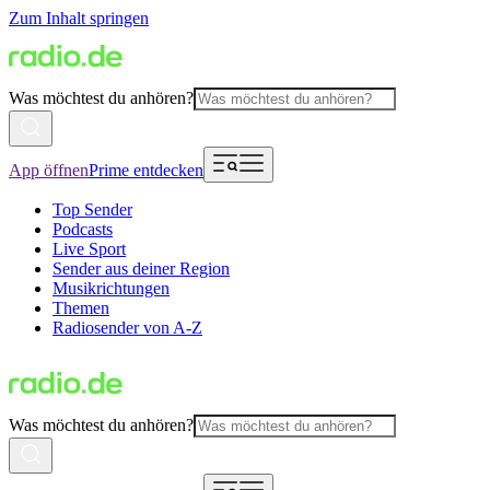
Zum Inhalt springen
Was möchtest du anhören?
App öffnen
Prime entdecken
Top Sender
Podcasts
Live Sport
Sender aus deiner Region
Musikrichtungen
Themen
Radiosender von A-Z
Was möchtest du anhören?