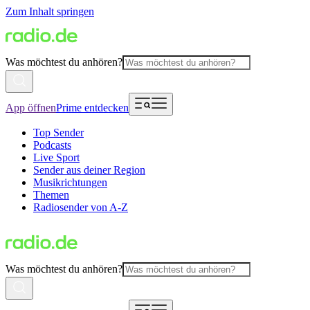
Zum Inhalt springen
Was möchtest du anhören?
App öffnen
Prime entdecken
Top Sender
Podcasts
Live Sport
Sender aus deiner Region
Musikrichtungen
Themen
Radiosender von A-Z
Was möchtest du anhören?