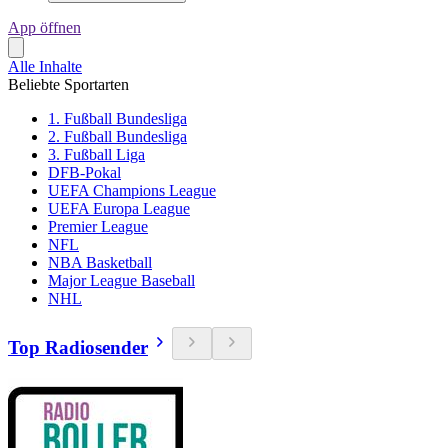
App öffnen
Alle Inhalte
Beliebte Sportarten
1. Fußball Bundesliga
2. Fußball Bundesliga
3. Fußball Liga
DFB-Pokal
UEFA Champions League
UEFA Europa League
Premier League
NFL
NBA Basketball
Major League Baseball
NHL
Top Radiosender