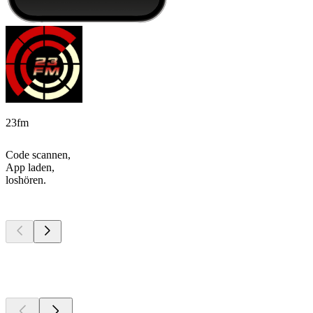
23fm
Code scannen,
App laden,
loshören.
Top
Podcasts
Top
Podcasts
Top
Podcasts