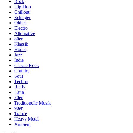
Rock
Hip Hop
Chillout
Schlager
Oldies
Electro
Alternative
80er
Klassik
House
Jazz
Indie
Classic Rock
Country
Soul
Techno
R'n'B
Latin
70er
Traditionelle Musik
90er
Trance
Heavy Metal
Ambient