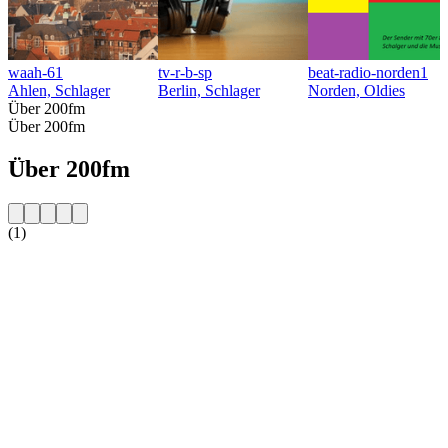
waah-61
tv-r-b-sp
beat-radio-norden1
Ahlen, Schlager
Berlin, Schlager
Norden, Oldies
Über 200fm
Über 200fm
Über 200fm
(1)
Sender-Website