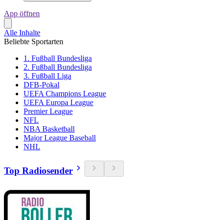
App öffnen
Alle Inhalte
Beliebte Sportarten
1. Fußball Bundesliga
2. Fußball Bundesliga
3. Fußball Liga
DFB-Pokal
UEFA Champions League
UEFA Europa League
Premier League
NFL
NBA Basketball
Major League Baseball
NHL
Top Radiosender