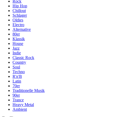
Rock
Hip Hop
Chillout
Schlager
Oldies
Electro
Alternative
80er
Klassik
House
Jazz
Indie
Classic Rock
Country
Soul
Techno
R'n'B
Latin
70er
Traditionelle Musik
90er
Trance
Heavy Metal
Ambient