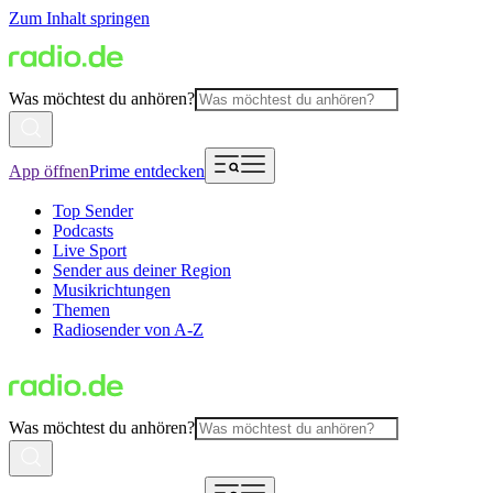
Zum Inhalt springen
Was möchtest du anhören?
App öffnen
Prime entdecken
Top Sender
Podcasts
Live Sport
Sender aus deiner Region
Musikrichtungen
Themen
Radiosender von A-Z
Was möchtest du anhören?