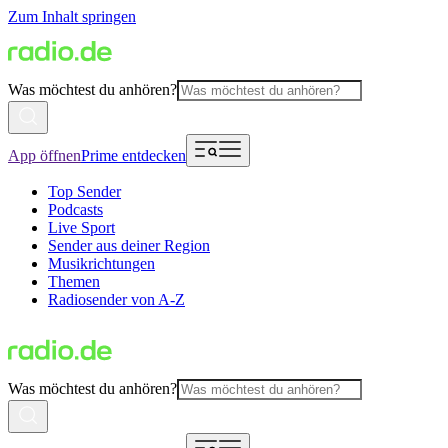
Zum Inhalt springen
Was möchtest du anhören?
App öffnen
Prime entdecken
Top Sender
Podcasts
Live Sport
Sender aus deiner Region
Musikrichtungen
Themen
Radiosender von A-Z
Was möchtest du anhören?