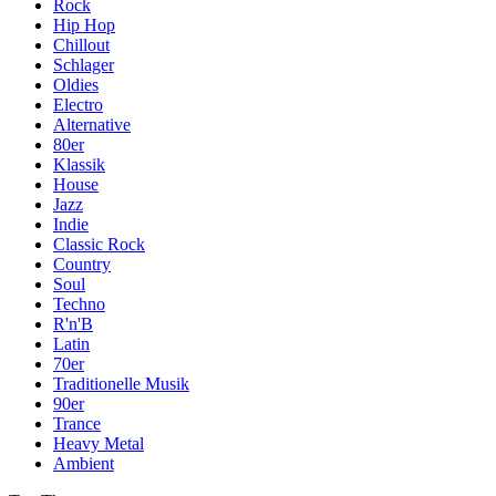
Rock
Hip Hop
Chillout
Schlager
Oldies
Electro
Alternative
80er
Klassik
House
Jazz
Indie
Classic Rock
Country
Soul
Techno
R'n'B
Latin
70er
Traditionelle Musik
90er
Trance
Heavy Metal
Ambient