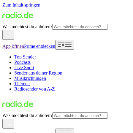
Zum Inhalt springen
Was möchtest du anhören?
App öffnen
Prime entdecken
Top Sender
Podcasts
Live Sport
Sender aus deiner Region
Musikrichtungen
Themen
Radiosender von A-Z
Was möchtest du anhören?