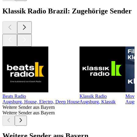
Klassik Radio Brazil: Zugehörige Sender
Beats Radio
Klassik Radio
Movie
Augsburg, House, Electro, Deep House
Augsburg, Klassik
Augsb
Weitere Sender aus Bayern
Weitere Sender aus Bayern
Weitere Sender aus Bayern