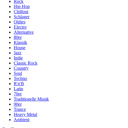
Rock
Hip Hop
Chillout
Schlager
Oldies
Electro
Alternative
80er
Klassik
House
Jazz
Indie
Classic Rock
Country
Soul
Techno
R'n'B
Latin
70er
Traditionelle Musik
90er
Trance
Heavy Metal
Ambient