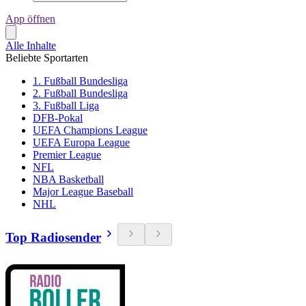
App öffnen
Alle Inhalte
Beliebte Sportarten
1. Fußball Bundesliga
2. Fußball Bundesliga
3. Fußball Liga
DFB-Pokal
UEFA Champions League
UEFA Europa League
Premier League
NFL
NBA Basketball
Major League Baseball
NHL
Top Radiosender