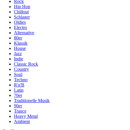
Rock
Hip Hop
Chillout
Schlager
Oldies
Electro
Alternative
80er
Klassik
House
Jazz
Indie
Classic Rock
Country
Soul
Techno
R'n'B
Latin
70er
Traditionelle Musik
90er
Trance
Heavy Metal
Ambient