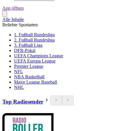
App öffnen
Alle Inhalte
Beliebte Sportarten
1. Fußball Bundesliga
2. Fußball Bundesliga
3. Fußball Liga
DFB-Pokal
UEFA Champions League
UEFA Europa League
Premier League
NFL
NBA Basketball
Major League Baseball
NHL
Top Radiosender