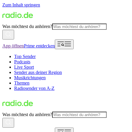
Zum Inhalt springen
Was möchtest du anhören?
App öffnen
Prime entdecken
Top Sender
Podcasts
Live Sport
Sender aus deiner Region
Musikrichtungen
Themen
Radiosender von A-Z
Was möchtest du anhören?