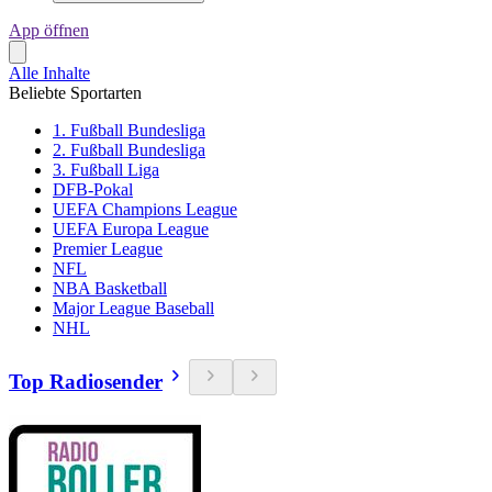
App öffnen
Alle Inhalte
Beliebte Sportarten
1. Fußball Bundesliga
2. Fußball Bundesliga
3. Fußball Liga
DFB-Pokal
UEFA Champions League
UEFA Europa League
Premier League
NFL
NBA Basketball
Major League Baseball
NHL
Top Radiosender