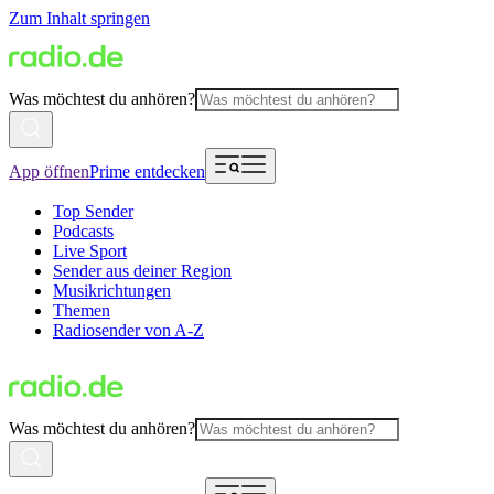
Zum Inhalt springen
Was möchtest du anhören?
App öffnen
Prime entdecken
Top Sender
Podcasts
Live Sport
Sender aus deiner Region
Musikrichtungen
Themen
Radiosender von A-Z
Was möchtest du anhören?