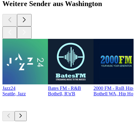
Weitere Sender aus Washington
Jazz24
Bates FM - R&B
2000 FM - RnB Hip-
Seattle, Jazz
Bothell, R'n'B
Bothell WA, Hip Hop
Top
Podcasts
Top
Podcasts
Top
Podcasts