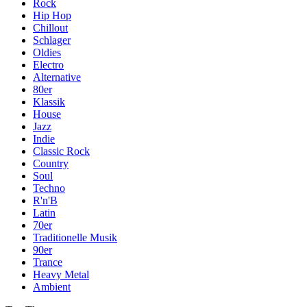
Rock
Hip Hop
Chillout
Schlager
Oldies
Electro
Alternative
80er
Klassik
House
Jazz
Indie
Classic Rock
Country
Soul
Techno
R'n'B
Latin
70er
Traditionelle Musik
90er
Trance
Heavy Metal
Ambient