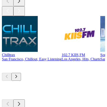
Chilltrax
102.7 KIIS FM
Som
San Francisco, Chillout, Easy Listening
Los Angeles, Hits, Charts
San 
Top
Podcasts
Top
Podcasts
Top
Podcasts