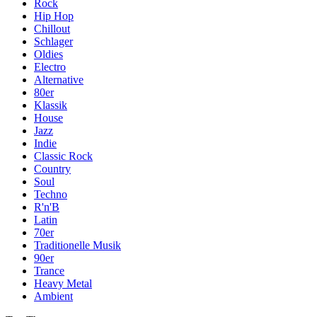
Rock
Hip Hop
Chillout
Schlager
Oldies
Electro
Alternative
80er
Klassik
House
Jazz
Indie
Classic Rock
Country
Soul
Techno
R'n'B
Latin
70er
Traditionelle Musik
90er
Trance
Heavy Metal
Ambient