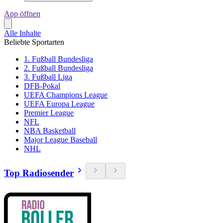
App öffnen
Alle Inhalte
Beliebte Sportarten
1. Fußball Bundesliga
2. Fußball Bundesliga
3. Fußball Liga
DFB-Pokal
UEFA Champions League
UEFA Europa League
Premier League
NFL
NBA Basketball
Major League Baseball
NHL
Top Radiosender