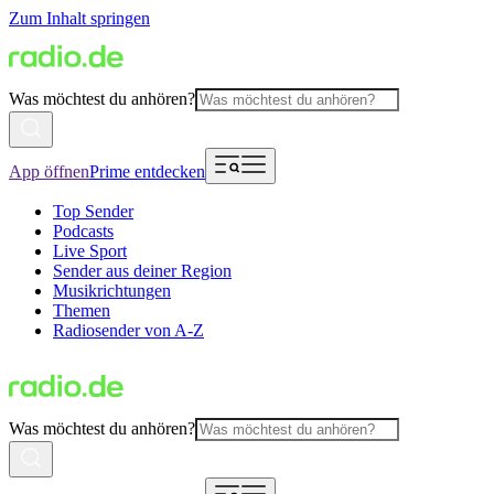
Zum Inhalt springen
Was möchtest du anhören?
App öffnen
Prime entdecken
Top Sender
Podcasts
Live Sport
Sender aus deiner Region
Musikrichtungen
Themen
Radiosender von A-Z
Was möchtest du anhören?