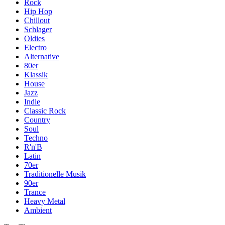
Rock
Hip Hop
Chillout
Schlager
Oldies
Electro
Alternative
80er
Klassik
House
Jazz
Indie
Classic Rock
Country
Soul
Techno
R'n'B
Latin
70er
Traditionelle Musik
90er
Trance
Heavy Metal
Ambient