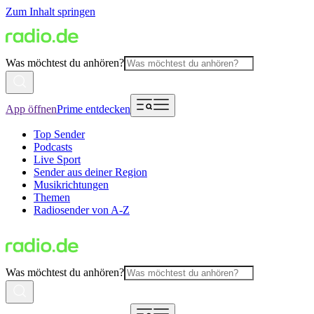
Zum Inhalt springen
Was möchtest du anhören?
App öffnen
Prime entdecken
Top Sender
Podcasts
Live Sport
Sender aus deiner Region
Musikrichtungen
Themen
Radiosender von A-Z
Was möchtest du anhören?