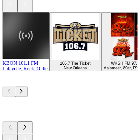
KBON 101.1 FM
106.7 The Ticket
WKSH FM 97.7
New Orleans
Aalsmeer, 80er, R'n'
Lafayette, Rock, Oldies
Top
Podcasts
Top
Podcasts
Top
Podcasts