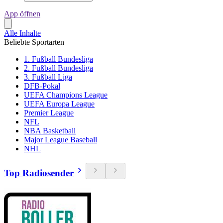
App öffnen
Alle Inhalte
Beliebte Sportarten
1. Fußball Bundesliga
2. Fußball Bundesliga
3. Fußball Liga
DFB-Pokal
UEFA Champions League
UEFA Europa League
Premier League
NFL
NBA Basketball
Major League Baseball
NHL
Top Radiosender