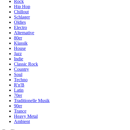
Rock
Hip Hop
Chillout
Schlager
Oldies
Electro
Alternative
80er
Klassik
House
Jazz
Indie
Classic Rock
Country
Soul
Techno
R'n'B
Latin
70er
Traditionelle Musik
90er
Trance
Heavy Metal
Ambient