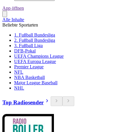
App öffnen
Alle Inhalte
Beliebte Sportarten
1. Fußball Bundesliga
2. Fußball Bundesliga
3. Fußball Liga
DFB-Pokal
UEFA Champions League
UEFA Europa League
Premier League
NFL
NBA Basketball
Major League Baseball
NHL
Top Radiosender