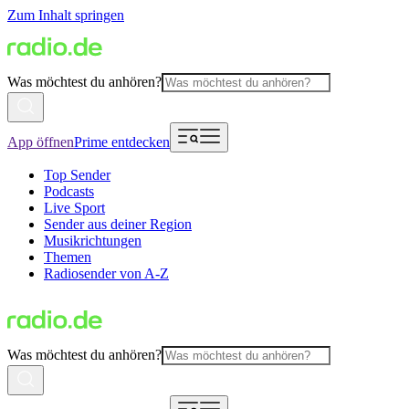
Zum Inhalt springen
Was möchtest du anhören?
App öffnen
Prime entdecken
Top Sender
Podcasts
Live Sport
Sender aus deiner Region
Musikrichtungen
Themen
Radiosender von A-Z
Was möchtest du anhören?