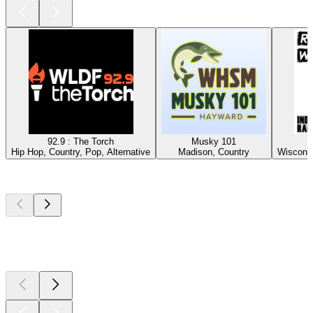
92.9 : The Torch
Musky 101
Hip Hop, Country, Pop, Alternative
Madison, Country
Wisconsi
Top
Podcasts
Top
Podcasts
Top
Podcasts