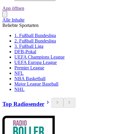
App öffnen
Alle Inhalte
Beliebte Sportarten
1. Fußball Bundesliga
2. Fußball Bundesliga
3. Fußball Liga
DFB-Pokal
UEFA Champions League
UEFA Europa League
Premier League
NFL
NBA Basketball
Major League Baseball
NHL
Top Radiosender