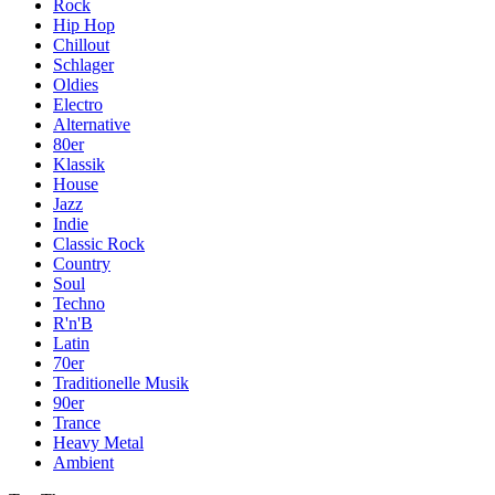
Rock
Hip Hop
Chillout
Schlager
Oldies
Electro
Alternative
80er
Klassik
House
Jazz
Indie
Classic Rock
Country
Soul
Techno
R'n'B
Latin
70er
Traditionelle Musik
90er
Trance
Heavy Metal
Ambient