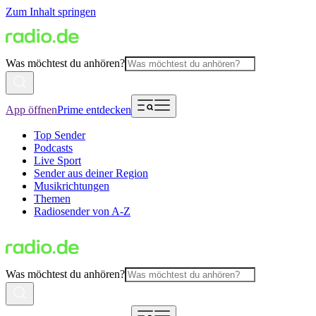
Zum Inhalt springen
Was möchtest du anhören?
App öffnen
Prime entdecken
Top Sender
Podcasts
Live Sport
Sender aus deiner Region
Musikrichtungen
Themen
Radiosender von A-Z
Was möchtest du anhören?