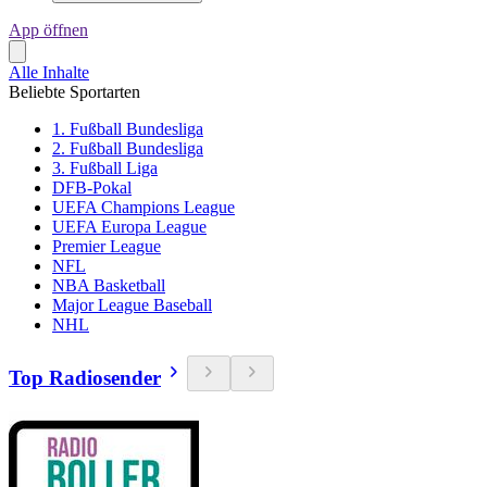
App öffnen
Alle Inhalte
Beliebte Sportarten
1. Fußball Bundesliga
2. Fußball Bundesliga
3. Fußball Liga
DFB-Pokal
UEFA Champions League
UEFA Europa League
Premier League
NFL
NBA Basketball
Major League Baseball
NHL
Top Radiosender