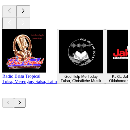
Radio Brisa Tropical
God Help Me Today
KJKE Jak
Tulsa, Christliche Musik
Oklahoma Ci
Tulsa, Merengue, Salsa, Latin
Top
Podcasts
Top
Podcasts
Top
Podcasts