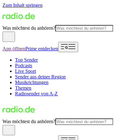
Zum Inhalt springen
Was möchtest du anhören?
App öffnen
Prime entdecken
Top Sender
Podcasts
Live Sport
Sender aus deiner Region
Musikrichtungen
Themen
Radiosender von A-Z
Was möchtest du anhören?