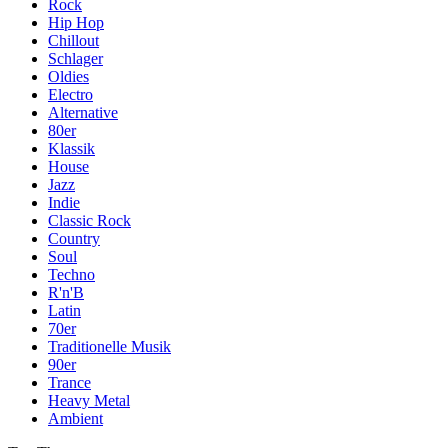
Rock
Hip Hop
Chillout
Schlager
Oldies
Electro
Alternative
80er
Klassik
House
Jazz
Indie
Classic Rock
Country
Soul
Techno
R'n'B
Latin
70er
Traditionelle Musik
90er
Trance
Heavy Metal
Ambient