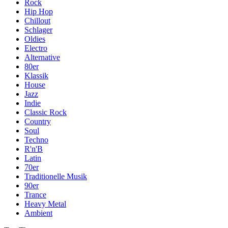
Rock
Hip Hop
Chillout
Schlager
Oldies
Electro
Alternative
80er
Klassik
House
Jazz
Indie
Classic Rock
Country
Soul
Techno
R'n'B
Latin
70er
Traditionelle Musik
90er
Trance
Heavy Metal
Ambient