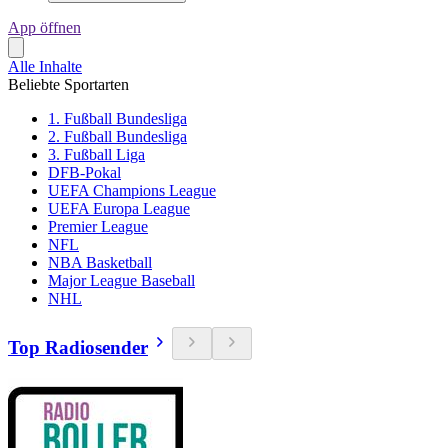
App öffnen
Alle Inhalte
Beliebte Sportarten
1. Fußball Bundesliga
2. Fußball Bundesliga
3. Fußball Liga
DFB-Pokal
UEFA Champions League
UEFA Europa League
Premier League
NFL
NBA Basketball
Major League Baseball
NHL
Top Radiosender