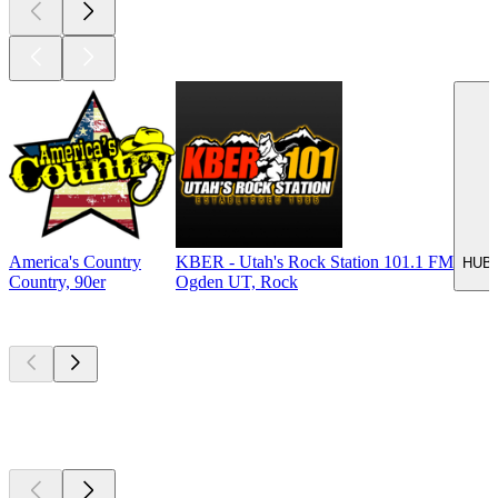
America's Country
KBER - Utah's Rock Station 101.1 FM
HUB 
Country, 90er
Ogden UT, Rock
Top
Podcasts
Top
Podcasts
Top
Podcasts