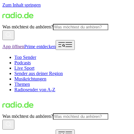
Zum Inhalt springen
Was möchtest du anhören?
App öffnen
Prime entdecken
Top Sender
Podcasts
Live Sport
Sender aus deiner Region
Musikrichtungen
Themen
Radiosender von A-Z
Was möchtest du anhören?