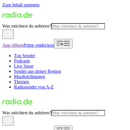
Zum Inhalt springen
Was möchtest du anhören?
App öffnen
Prime entdecken
Top Sender
Podcasts
Live Sport
Sender aus deiner Region
Musikrichtungen
Themen
Radiosender von A-Z
Was möchtest du anhören?