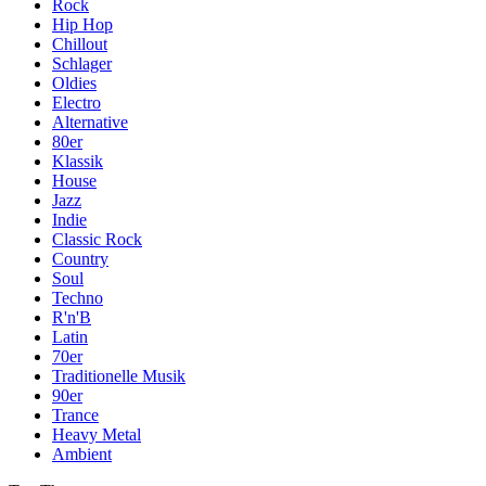
Rock
Hip Hop
Chillout
Schlager
Oldies
Electro
Alternative
80er
Klassik
House
Jazz
Indie
Classic Rock
Country
Soul
Techno
R'n'B
Latin
70er
Traditionelle Musik
90er
Trance
Heavy Metal
Ambient