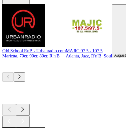
Old School RnB - Urbanradio.com
MAJIC 97,5 - 107.5
Augusta,
Marietta, 70er, 90er, 80er, R'n'B
Atlanta, Jazz, R'n'B, Soul
Top
Podcasts
Top
Podcasts
Top
Podcasts