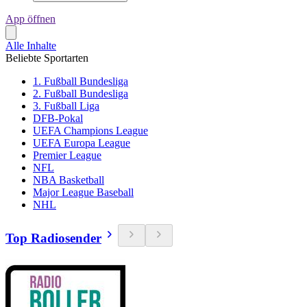
App öffnen
Alle Inhalte
Beliebte Sportarten
1. Fußball Bundesliga
2. Fußball Bundesliga
3. Fußball Liga
DFB-Pokal
UEFA Champions League
UEFA Europa League
Premier League
NFL
NBA Basketball
Major League Baseball
NHL
Top Radiosender