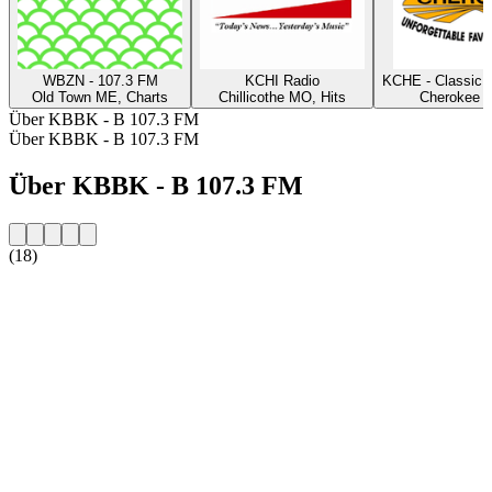
WBZN - 107.3 FM
KCHI Radio
KCHE - Classic 
Old Town ME, Charts
Chillicothe MO, Hits
Cherokee I
Über KBBK - B 107.3 FM
Über KBBK - B 107.3 FM
Über KBBK - B 107.3 FM
(18)
Sender-Website