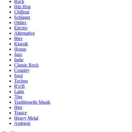
Rock
Hip Hop
Chillout
Schlager
Oldies
Electro
Alternative
80er
Klassik
House
Jazz
Indie
Classic Rock
Country
Soul
Techno
R'n'B
Latin
70er
Traditionelle Musik
90er
Trance
Heavy Metal
Ambient