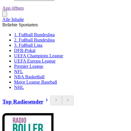
App öffnen
Alle Inhalte
Beliebte Sportarten
1. Fußball Bundesliga
2. Fußball Bundesliga
3. Fußball Liga
DFB-Pokal
UEFA Champions League
UEFA Europa League
Premier League
NFL
NBA Basketball
Major League Baseball
NHL
Top Radiosender