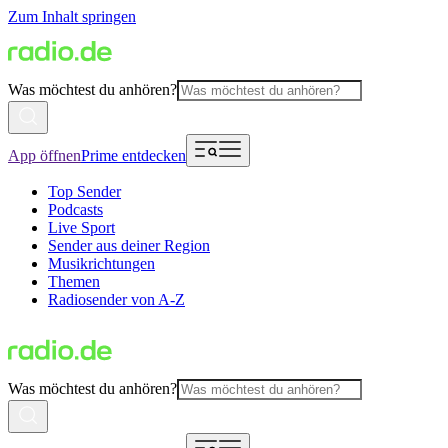
Zum Inhalt springen
Was möchtest du anhören?
App öffnen
Prime entdecken
Top Sender
Podcasts
Live Sport
Sender aus deiner Region
Musikrichtungen
Themen
Radiosender von A-Z
Was möchtest du anhören?