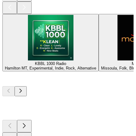
KBBL 1000 Radio
M
Hamilton MT, Experimental, Indie, Rock, Alternative
Missoula, Folk, Blue
Top
Podcasts
Top
Podcasts
Top
Podcasts