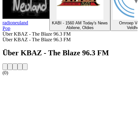
radioneuland
KABI - 1560 AM Today's News
Omroep Ve
Abilene, Oldies
Veldho
Pop
Über KBAZ - The Blaze 96.3 FM
Über KBAZ - The Blaze 96.3 FM
Über KBAZ - The Blaze 96.3 FM
(0)
Sender-Website