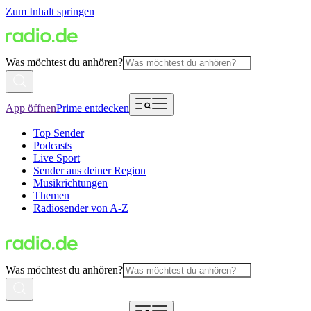
Zum Inhalt springen
Was möchtest du anhören?
App öffnen
Prime entdecken
Top Sender
Podcasts
Live Sport
Sender aus deiner Region
Musikrichtungen
Themen
Radiosender von A-Z
Was möchtest du anhören?