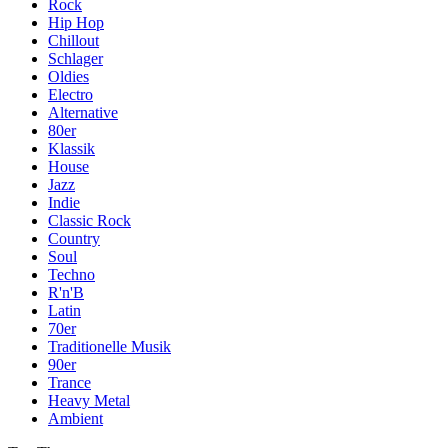
Rock
Hip Hop
Chillout
Schlager
Oldies
Electro
Alternative
80er
Klassik
House
Jazz
Indie
Classic Rock
Country
Soul
Techno
R'n'B
Latin
70er
Traditionelle Musik
90er
Trance
Heavy Metal
Ambient