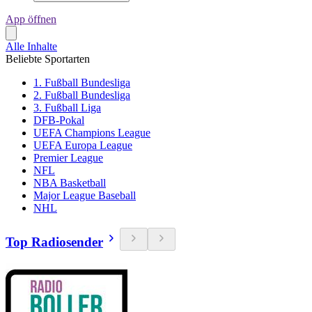
App öffnen
Alle Inhalte
Beliebte Sportarten
1. Fußball Bundesliga
2. Fußball Bundesliga
3. Fußball Liga
DFB-Pokal
UEFA Champions League
UEFA Europa League
Premier League
NFL
NBA Basketball
Major League Baseball
NHL
Top Radiosender