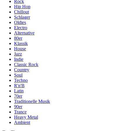
Rock
Hip Hop
Chillout
Schlager
Oldies
Electro
Alternative
80er
Klassik
House
Jazz
Indie
Classic Rock
Country
Soul
Techno
R'n'B
Latin
70er
Traditionelle Musik
90er
Trance
Heavy Metal
Ambient