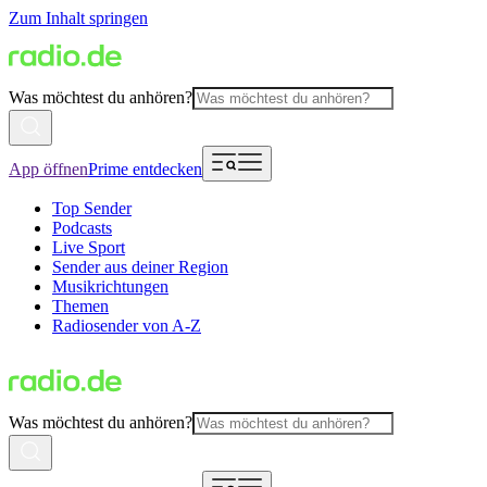
Zum Inhalt springen
Was möchtest du anhören?
App öffnen
Prime entdecken
Top Sender
Podcasts
Live Sport
Sender aus deiner Region
Musikrichtungen
Themen
Radiosender von A-Z
Was möchtest du anhören?