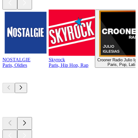
NOSTALGIE
Skyrock
Crooner Radio Julio Ig
Paris, Pop, Latin
Paris, Oldies
Paris, Hip Hop, Rap
Top
Podcasts
Top
Podcasts
Top
Podcasts