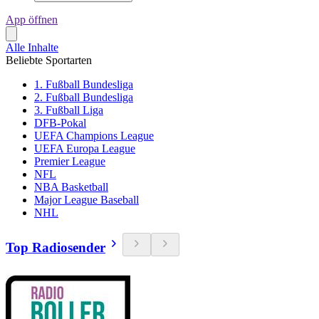
App öffnen
Alle Inhalte
Beliebte Sportarten
1. Fußball Bundesliga
2. Fußball Bundesliga
3. Fußball Liga
DFB-Pokal
UEFA Champions League
UEFA Europa League
Premier League
NFL
NBA Basketball
Major League Baseball
NHL
Top Radiosender