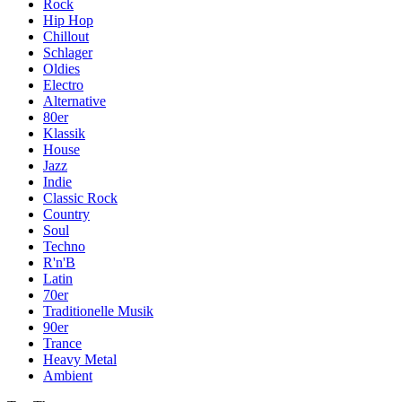
Rock
Hip Hop
Chillout
Schlager
Oldies
Electro
Alternative
80er
Klassik
House
Jazz
Indie
Classic Rock
Country
Soul
Techno
R'n'B
Latin
70er
Traditionelle Musik
90er
Trance
Heavy Metal
Ambient