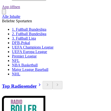
App öffnen
Alle Inhalte
Beliebte Sportarten
1. Fußball Bundesliga
2. Fußball Bundesliga
3. Fußball Liga
DFB-Pokal
UEFA Champions League
UEFA Europa League
Premier League
NFL
NBA Basketball
Major League Baseball
NHL
Top Radiosender