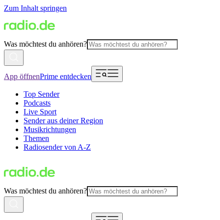
Zum Inhalt springen
Was möchtest du anhören?
App öffnen
Prime entdecken
Top Sender
Podcasts
Live Sport
Sender aus deiner Region
Musikrichtungen
Themen
Radiosender von A-Z
Was möchtest du anhören?