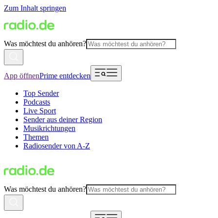
Zum Inhalt springen
Was möchtest du anhören?
App öffnen
Prime entdecken
Top Sender
Podcasts
Live Sport
Sender aus deiner Region
Musikrichtungen
Themen
Radiosender von A-Z
Was möchtest du anhören?