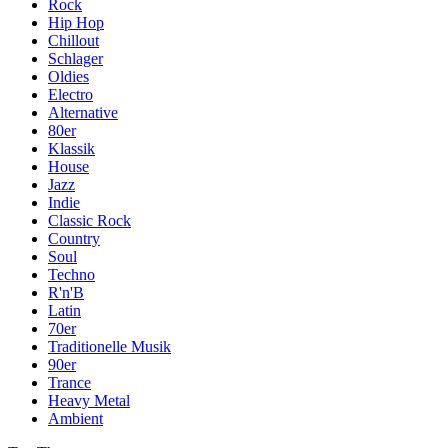
Rock
Hip Hop
Chillout
Schlager
Oldies
Electro
Alternative
80er
Klassik
House
Jazz
Indie
Classic Rock
Country
Soul
Techno
R'n'B
Latin
70er
Traditionelle Musik
90er
Trance
Heavy Metal
Ambient