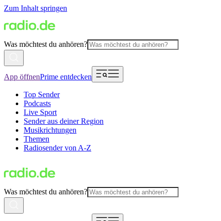
Zum Inhalt springen
Was möchtest du anhören?
App öffnen
Prime entdecken
Top Sender
Podcasts
Live Sport
Sender aus deiner Region
Musikrichtungen
Themen
Radiosender von A-Z
Was möchtest du anhören?