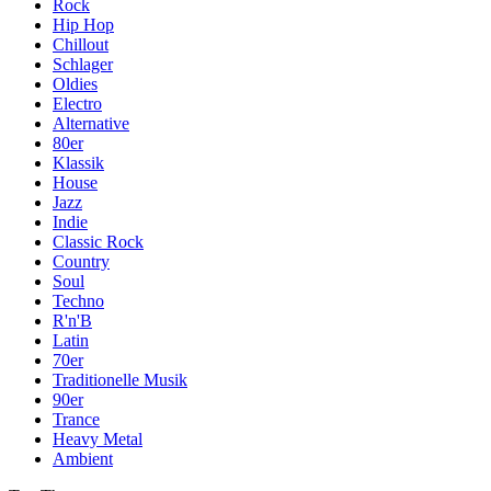
Rock
Hip Hop
Chillout
Schlager
Oldies
Electro
Alternative
80er
Klassik
House
Jazz
Indie
Classic Rock
Country
Soul
Techno
R'n'B
Latin
70er
Traditionelle Musik
90er
Trance
Heavy Metal
Ambient