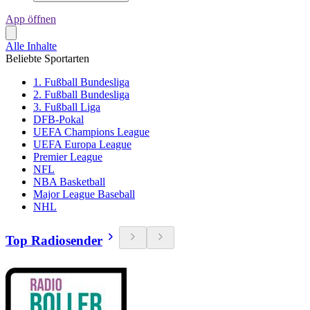
App öffnen
Alle Inhalte
Beliebte Sportarten
1. Fußball Bundesliga
2. Fußball Bundesliga
3. Fußball Liga
DFB-Pokal
UEFA Champions League
UEFA Europa League
Premier League
NFL
NBA Basketball
Major League Baseball
NHL
Top Radiosender