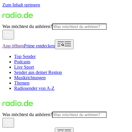
Zum Inhalt springen
Was möchtest du anhören?
App öffnen
Prime entdecken
Top Sender
Podcasts
Live Sport
Sender aus deiner Region
Musikrichtungen
Themen
Radiosender von A-Z
Was möchtest du anhören?