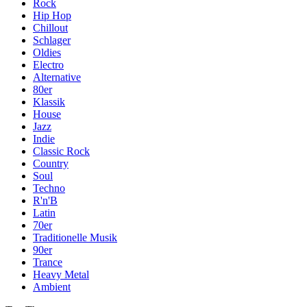
Rock
Hip Hop
Chillout
Schlager
Oldies
Electro
Alternative
80er
Klassik
House
Jazz
Indie
Classic Rock
Country
Soul
Techno
R'n'B
Latin
70er
Traditionelle Musik
90er
Trance
Heavy Metal
Ambient