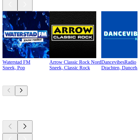
Waterstad FM
Arrow Classic Rock Nord
DancevibesRadio
Sneek, Pop
Sneek, Classic Rock
Drachten, Dancehal
Top
Podcasts
Top
Podcasts
Top
Podcasts