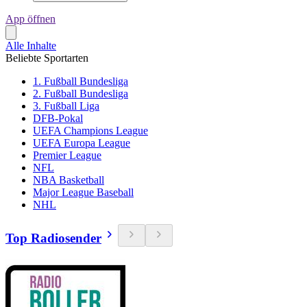
App öffnen
Alle Inhalte
Beliebte Sportarten
1. Fußball Bundesliga
2. Fußball Bundesliga
3. Fußball Liga
DFB-Pokal
UEFA Champions League
UEFA Europa League
Premier League
NFL
NBA Basketball
Major League Baseball
NHL
Top Radiosender