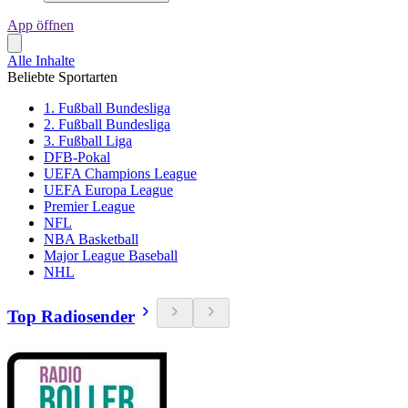
App öffnen
Alle Inhalte
Beliebte Sportarten
1. Fußball Bundesliga
2. Fußball Bundesliga
3. Fußball Liga
DFB-Pokal
UEFA Champions League
UEFA Europa League
Premier League
NFL
NBA Basketball
Major League Baseball
NHL
Top Radiosender