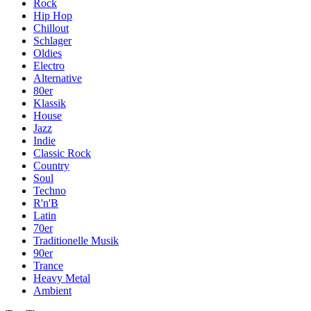
Rock
Hip Hop
Chillout
Schlager
Oldies
Electro
Alternative
80er
Klassik
House
Jazz
Indie
Classic Rock
Country
Soul
Techno
R'n'B
Latin
70er
Traditionelle Musik
90er
Trance
Heavy Metal
Ambient