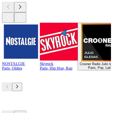
NOSTALGIE
Skyrock
Crooner Radio Julio Ig
Paris, Pop, Latin
Paris, Oldies
Paris, Hip Hop, Rap
Top
Podcasts
Top
Podcasts
Top
Podcasts