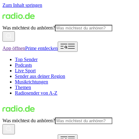
Zum Inhalt springen
Was möchtest du anhören?
App öffnen
Prime entdecken
Top Sender
Podcasts
Live Sport
Sender aus deiner Region
Musikrichtungen
Themen
Radiosender von A-Z
Was möchtest du anhören?