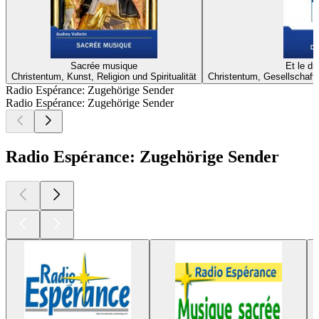
Sacrée musique
Et le dr
Christentum, Kunst, Religion und Spiritualität
Christentum, Gesellschaft u
Radio Espérance: Zugehörige Sender
Radio Espérance: Zugehörige Sender
Radio Espérance: Zugehörige Sender