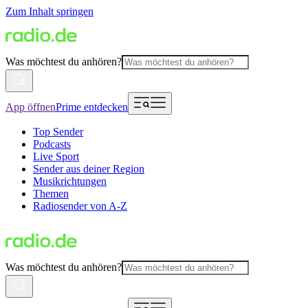
Zum Inhalt springen
Was möchtest du anhören?
App öffnen
Prime entdecken
Top Sender
Podcasts
Live Sport
Sender aus deiner Region
Musikrichtungen
Themen
Radiosender von A-Z
Was möchtest du anhören?