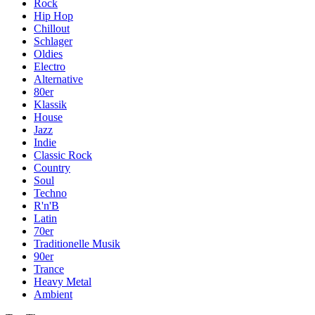
Rock
Hip Hop
Chillout
Schlager
Oldies
Electro
Alternative
80er
Klassik
House
Jazz
Indie
Classic Rock
Country
Soul
Techno
R'n'B
Latin
70er
Traditionelle Musik
90er
Trance
Heavy Metal
Ambient