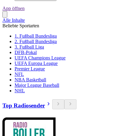
App öffnen
Alle Inhalte
Beliebte Sportarten
1. Fußball Bundesliga
2. Fußball Bundesliga
3. Fußball Liga
DFB-Pokal
UEFA Champions League
UEFA Europa League
Premier League
NFL
NBA Basketball
Major League Baseball
NHL
Top Radiosender