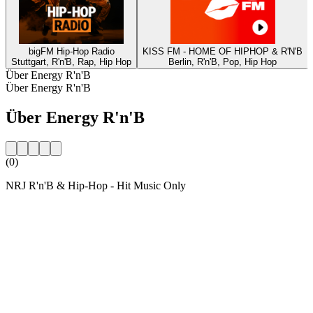
bigFM Hip-Hop Radio
KISS FM - HOME OF HIPHOP & R'N'B
Stuttgart, R'n'B, Rap, Hip Hop
Berlin, R'n'B, Pop, Hip Hop
Über Energy R'n'B
Über Energy R'n'B
Über Energy R'n'B
(0)
NRJ R'n'B & Hip-Hop - Hit Music Only
Sender-Website