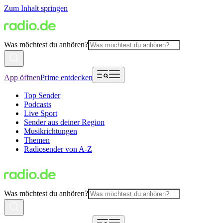
Zum Inhalt springen
Was möchtest du anhören?
App öffnen
Prime entdecken
Top Sender
Podcasts
Live Sport
Sender aus deiner Region
Musikrichtungen
Themen
Radiosender von A-Z
Was möchtest du anhören?