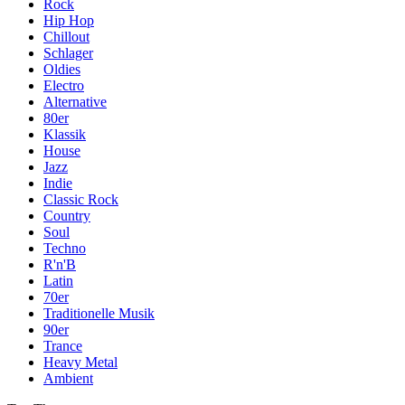
Rock
Hip Hop
Chillout
Schlager
Oldies
Electro
Alternative
80er
Klassik
House
Jazz
Indie
Classic Rock
Country
Soul
Techno
R'n'B
Latin
70er
Traditionelle Musik
90er
Trance
Heavy Metal
Ambient