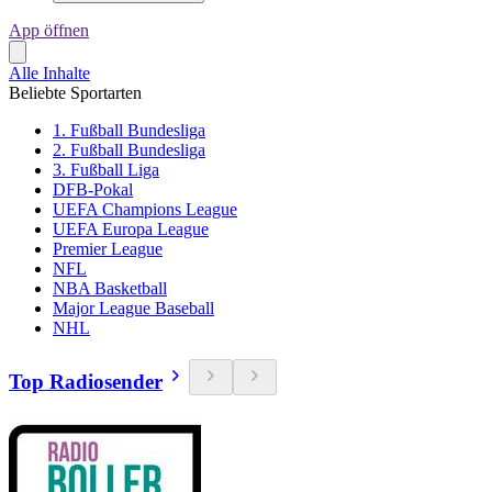
App öffnen
Alle Inhalte
Beliebte Sportarten
1. Fußball Bundesliga
2. Fußball Bundesliga
3. Fußball Liga
DFB-Pokal
UEFA Champions League
UEFA Europa League
Premier League
NFL
NBA Basketball
Major League Baseball
NHL
Top Radiosender