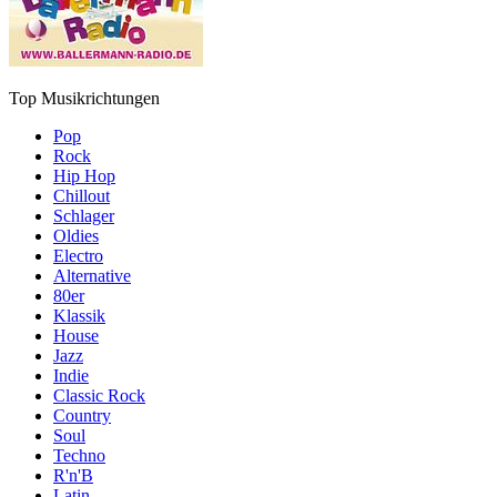
Top Musikrichtungen
Pop
Rock
Hip Hop
Chillout
Schlager
Oldies
Electro
Alternative
80er
Klassik
House
Jazz
Indie
Classic Rock
Country
Soul
Techno
R'n'B
Latin