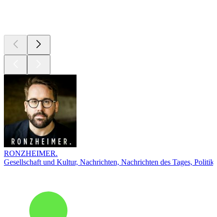
Top
Podcasts
RONZHEIMER.
Gesellschaft und Kultur, Nachrichten, Nachrichten des Tages, Politik