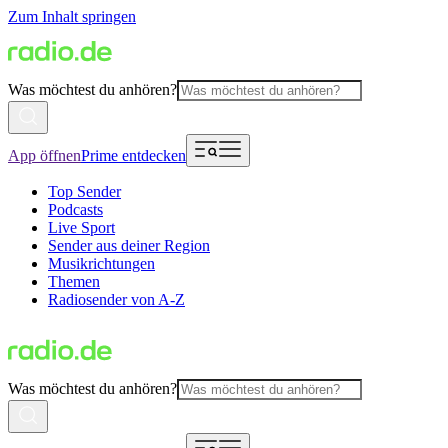
Zum Inhalt springen
Was möchtest du anhören?
App öffnen
Prime entdecken
Top Sender
Podcasts
Live Sport
Sender aus deiner Region
Musikrichtungen
Themen
Radiosender von A-Z
Was möchtest du anhören?