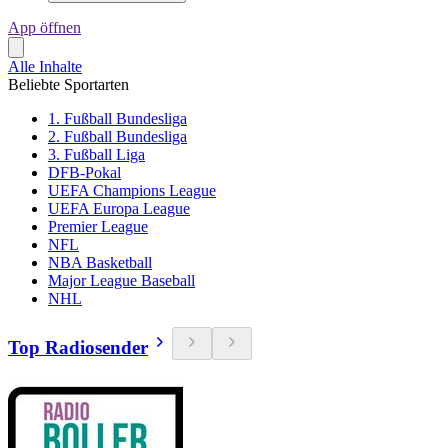
App öffnen
Alle Inhalte
Beliebte Sportarten
1. Fußball Bundesliga
2. Fußball Bundesliga
3. Fußball Liga
DFB-Pokal
UEFA Champions League
UEFA Europa League
Premier League
NFL
NBA Basketball
Major League Baseball
NHL
Top Radiosender