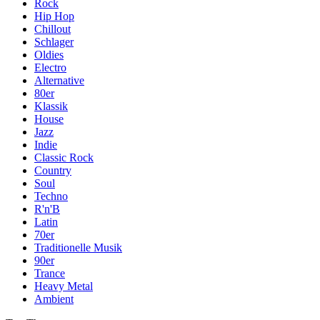
Rock
Hip Hop
Chillout
Schlager
Oldies
Electro
Alternative
80er
Klassik
House
Jazz
Indie
Classic Rock
Country
Soul
Techno
R'n'B
Latin
70er
Traditionelle Musik
90er
Trance
Heavy Metal
Ambient