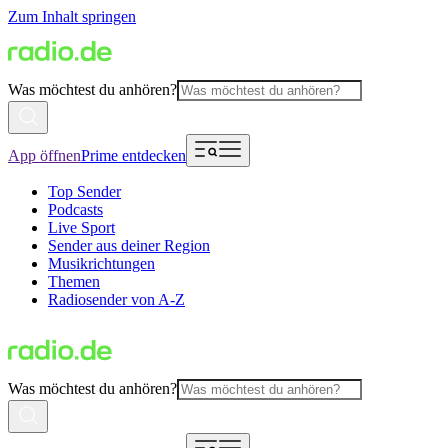
Zum Inhalt springen
Was möchtest du anhören?
App öffnen
Prime entdecken
Top Sender
Podcasts
Live Sport
Sender aus deiner Region
Musikrichtungen
Themen
Radiosender von A-Z
Was möchtest du anhören?