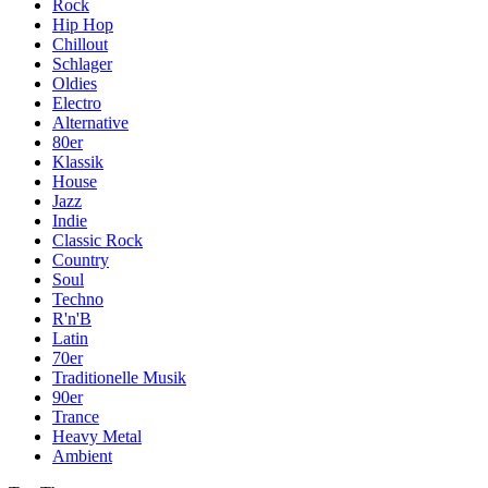
Rock
Hip Hop
Chillout
Schlager
Oldies
Electro
Alternative
80er
Klassik
House
Jazz
Indie
Classic Rock
Country
Soul
Techno
R'n'B
Latin
70er
Traditionelle Musik
90er
Trance
Heavy Metal
Ambient