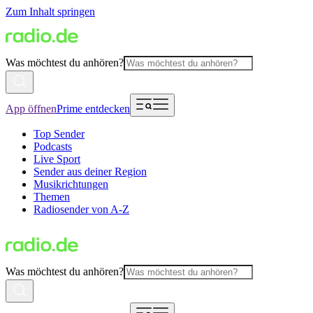
Zum Inhalt springen
Was möchtest du anhören?
App öffnen
Prime entdecken
Top Sender
Podcasts
Live Sport
Sender aus deiner Region
Musikrichtungen
Themen
Radiosender von A-Z
Was möchtest du anhören?