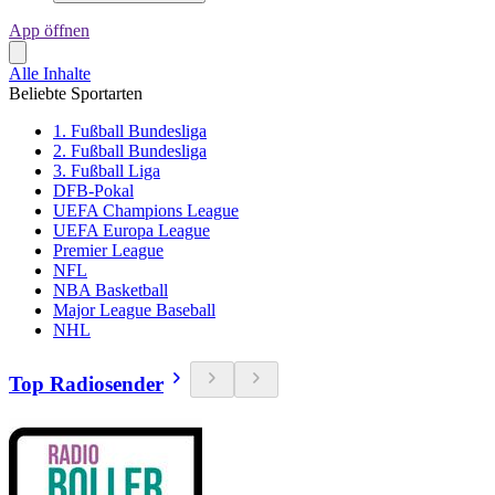
App öffnen
Alle Inhalte
Beliebte Sportarten
1. Fußball Bundesliga
2. Fußball Bundesliga
3. Fußball Liga
DFB-Pokal
UEFA Champions League
UEFA Europa League
Premier League
NFL
NBA Basketball
Major League Baseball
NHL
Top Radiosender