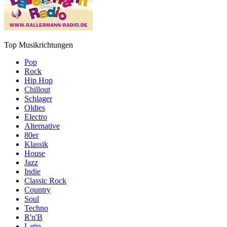
Top Musikrichtungen
Pop
Rock
Hip Hop
Chillout
Schlager
Oldies
Electro
Alternative
80er
Klassik
House
Jazz
Indie
Classic Rock
Country
Soul
Techno
R'n'B
Latin