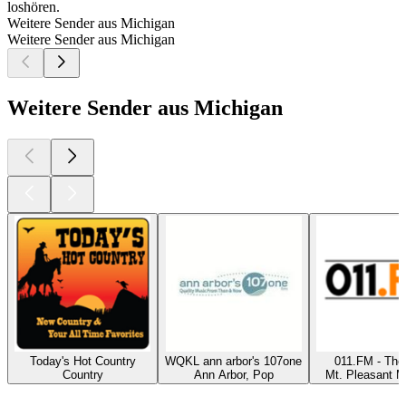
loshören.
Weitere Sender aus Michigan
Weitere Sender aus Michigan
Weitere Sender aus Michigan
Today's Hot Country
WQKL ann arbor's 107one
011.FM - The
Country
Ann Arbor, Pop
Mt. Pleasant M
Top
Podcasts