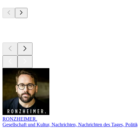
Top
Podcasts
Top
Podcasts
RONZHEIMER.
Gesellschaft und Kultur, Nachrichten, Nachrichten des Tages, Politik