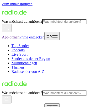
Zum Inhalt springen
Was möchtest du anhören?
App öffnen
Prime entdecken
Top Sender
Podcasts
Live Sport
Sender aus deiner Region
Musikrichtungen
Themen
Radiosender von A-Z
Was möchtest du anhören?