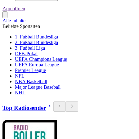
App öffnen
Alle Inhalte
Beliebte Sportarten
1. Fußball Bundesliga
2. Fußball Bundesliga
3. Fußball Liga
DFB-Pokal
UEFA Champions League
UEFA Europa League
Premier League
NFL
NBA Basketball
Major League Baseball
NHL
Top Radiosender