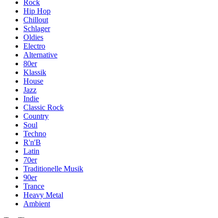
Rock
Hip Hop
Chillout
Schlager
Oldies
Electro
Alternative
80er
Klassik
House
Jazz
Indie
Classic Rock
Country
Soul
Techno
R'n'B
Latin
70er
Traditionelle Musik
90er
Trance
Heavy Metal
Ambient