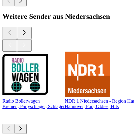
Weitere Sender aus Niedersachsen
Radio Bollerwagen
NDR 1 Niedersachsen - Region Han
Bremen, Partyschlager, Schlager
Hannover, Pop, Oldies, Hits
Top
Podcasts
Top
Podcasts