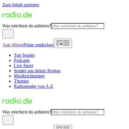
Zum Inhalt springen
Was möchtest du anhören?
App öffnen
Prime entdecken
Top Sender
Podcasts
Live Sport
Sender aus deiner Region
Musikrichtungen
Themen
Radiosender von A-Z
Was möchtest du anhören?