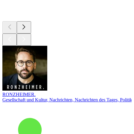
Top
Podcasts
RONZHEIMER.
Gesellschaft und Kultur, Nachrichten, Nachrichten des Tages, Politik