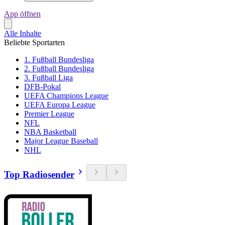
App öffnen
Alle Inhalte
Beliebte Sportarten
1. Fußball Bundesliga
2. Fußball Bundesliga
3. Fußball Liga
DFB-Pokal
UEFA Champions League
UEFA Europa League
Premier League
NFL
NBA Basketball
Major League Baseball
NHL
Top Radiosender