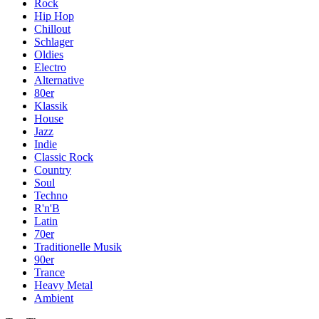
Rock
Hip Hop
Chillout
Schlager
Oldies
Electro
Alternative
80er
Klassik
House
Jazz
Indie
Classic Rock
Country
Soul
Techno
R'n'B
Latin
70er
Traditionelle Musik
90er
Trance
Heavy Metal
Ambient