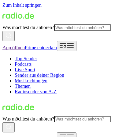
Zum Inhalt springen
Was möchtest du anhören?
App öffnen
Prime entdecken
Top Sender
Podcasts
Live Sport
Sender aus deiner Region
Musikrichtungen
Themen
Radiosender von A-Z
Was möchtest du anhören?