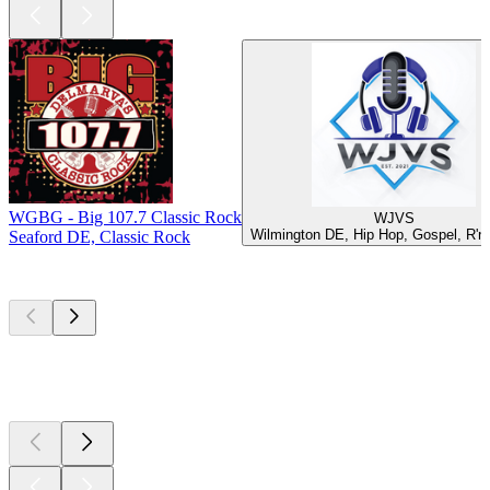
WGBG - Big 107.7 Classic Rock
WJVS
Wilmington DE, Hip Hop, Gospel, R'n
Seaford DE, Classic Rock
Top
Podcasts
Top
Podcasts
Top
Podcasts