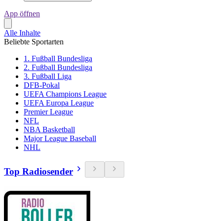
App öffnen
Alle Inhalte
Beliebte Sportarten
1. Fußball Bundesliga
2. Fußball Bundesliga
3. Fußball Liga
DFB-Pokal
UEFA Champions League
UEFA Europa League
Premier League
NFL
NBA Basketball
Major League Baseball
NHL
Top Radiosender