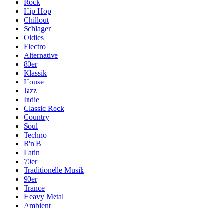
Rock
Hip Hop
Chillout
Schlager
Oldies
Electro
Alternative
80er
Klassik
House
Jazz
Indie
Classic Rock
Country
Soul
Techno
R'n'B
Latin
70er
Traditionelle Musik
90er
Trance
Heavy Metal
Ambient