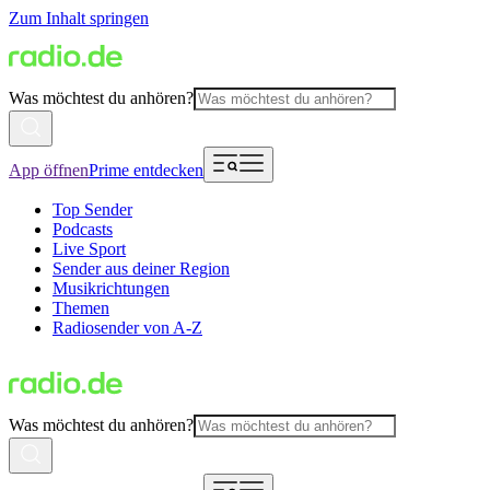
Zum Inhalt springen
Was möchtest du anhören?
App öffnen
Prime entdecken
Top Sender
Podcasts
Live Sport
Sender aus deiner Region
Musikrichtungen
Themen
Radiosender von A-Z
Was möchtest du anhören?