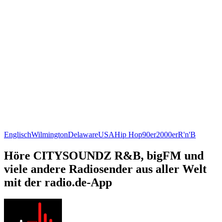
Englisch
Wilmington
Delaware
USA
Hip Hop
90er
2000er
R'n'B
Höre CITYSOUNDZ R&B, bigFM und
viele andere Radiosender aus aller Welt
mit der radio.de-App