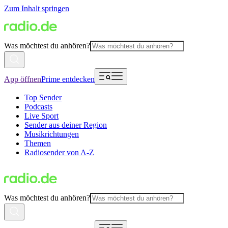
Zum Inhalt springen
Was möchtest du anhören?
App öffnen
Prime entdecken
Top Sender
Podcasts
Live Sport
Sender aus deiner Region
Musikrichtungen
Themen
Radiosender von A-Z
Was möchtest du anhören?