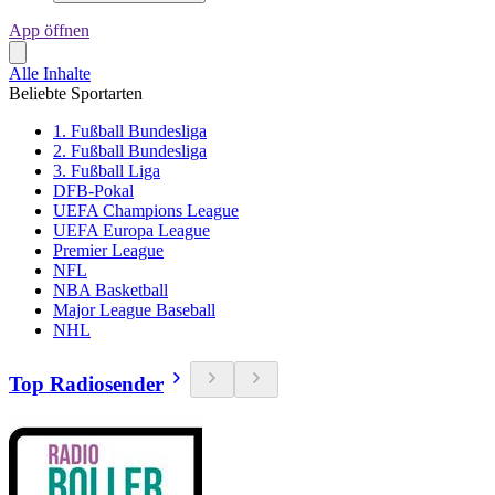
App öffnen
Alle Inhalte
Beliebte Sportarten
1. Fußball Bundesliga
2. Fußball Bundesliga
3. Fußball Liga
DFB-Pokal
UEFA Champions League
UEFA Europa League
Premier League
NFL
NBA Basketball
Major League Baseball
NHL
Top Radiosender