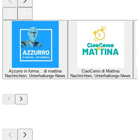
Azzurro in forma... di mattina
CiaoComo di Mattina
Nachrichten, Unterhaltungs-News
Nachrichten, Unterhaltungs-News
G
Top
Podcasts
Top
Podcasts
Top
Podcasts