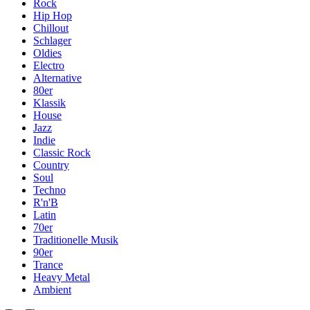
Rock
Hip Hop
Chillout
Schlager
Oldies
Electro
Alternative
80er
Klassik
House
Jazz
Indie
Classic Rock
Country
Soul
Techno
R'n'B
Latin
70er
Traditionelle Musik
90er
Trance
Heavy Metal
Ambient