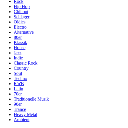
Rock
Hip Hop
Chillout
Schlager
Oldies
Electro
Alternative
80er
Klassik
House
Jazz
Indie
Classic Rock
Country
Soul
Techno
R'n'B
Latin
70er
Traditionelle Musik
90er
Trance
Heavy Metal
Ambient