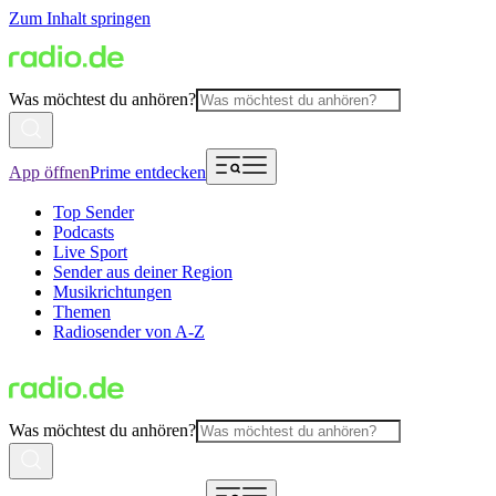
Zum Inhalt springen
Was möchtest du anhören?
App öffnen
Prime entdecken
Top Sender
Podcasts
Live Sport
Sender aus deiner Region
Musikrichtungen
Themen
Radiosender von A-Z
Was möchtest du anhören?