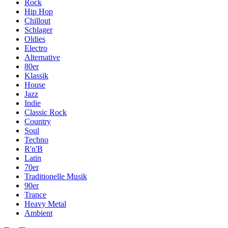
Rock
Hip Hop
Chillout
Schlager
Oldies
Electro
Alternative
80er
Klassik
House
Jazz
Indie
Classic Rock
Country
Soul
Techno
R'n'B
Latin
70er
Traditionelle Musik
90er
Trance
Heavy Metal
Ambient