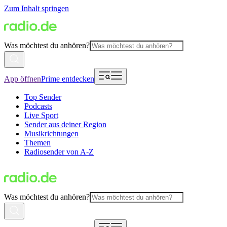
Zum Inhalt springen
Was möchtest du anhören?
App öffnen
Prime entdecken
Top Sender
Podcasts
Live Sport
Sender aus deiner Region
Musikrichtungen
Themen
Radiosender von A-Z
Was möchtest du anhören?