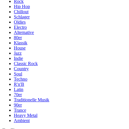
Rock
Hip Hop
Chillout
Schlager
Oldies
Electro
Alternative
80er
Klassik
House
Jazz
Indie
Classic Rock
Country
Soul
Techno
R'n'B
Latin
70er
Traditionelle Musik
90er
Trance
Heavy Metal
Ambient