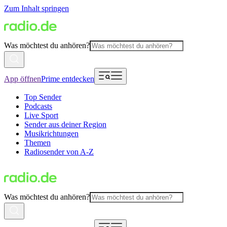
Zum Inhalt springen
Was möchtest du anhören?
App öffnen
Prime entdecken
Top Sender
Podcasts
Live Sport
Sender aus deiner Region
Musikrichtungen
Themen
Radiosender von A-Z
Was möchtest du anhören?