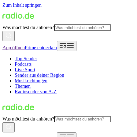
Zum Inhalt springen
Was möchtest du anhören?
App öffnen
Prime entdecken
Top Sender
Podcasts
Live Sport
Sender aus deiner Region
Musikrichtungen
Themen
Radiosender von A-Z
Was möchtest du anhören?