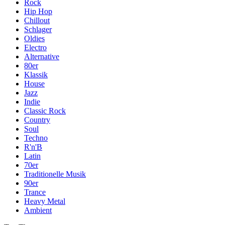
Rock
Hip Hop
Chillout
Schlager
Oldies
Electro
Alternative
80er
Klassik
House
Jazz
Indie
Classic Rock
Country
Soul
Techno
R'n'B
Latin
70er
Traditionelle Musik
90er
Trance
Heavy Metal
Ambient