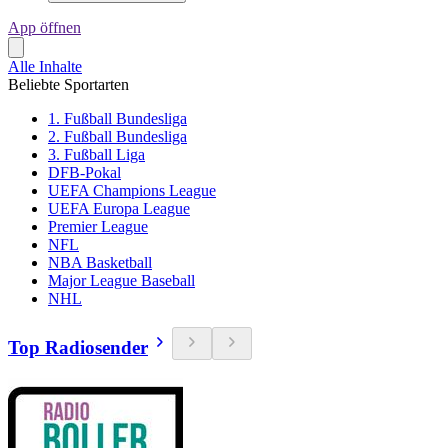
App öffnen
Alle Inhalte
Beliebte Sportarten
1. Fußball Bundesliga
2. Fußball Bundesliga
3. Fußball Liga
DFB-Pokal
UEFA Champions League
UEFA Europa League
Premier League
NFL
NBA Basketball
Major League Baseball
NHL
Top Radiosender