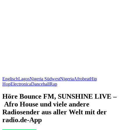
Englisch
Lagos
Nigeria Südwest
Nigeria
Afrobeat
Hip
Hop
Electronica
Dancehall
Rap
Höre Bounce FM, SUNSHINE LIVE –
Afro House und viele andere
Radiosender aus aller Welt mit der
radio.de-App