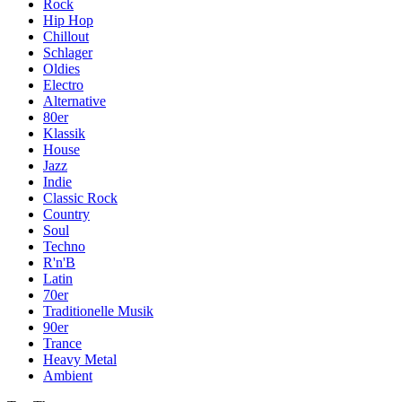
Rock
Hip Hop
Chillout
Schlager
Oldies
Electro
Alternative
80er
Klassik
House
Jazz
Indie
Classic Rock
Country
Soul
Techno
R'n'B
Latin
70er
Traditionelle Musik
90er
Trance
Heavy Metal
Ambient