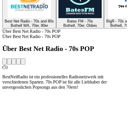
Best Net Radio - 70s and 80s
Bates FM - 70s
BigR - 70s a
Bothell WA, 70er, 80er
Bothell, 70er, Oldies
Bothell, 70
Über Best Net Radio - 70s POP
Über Best Net Radio - 70s POP
Über Best Net Radio - 70s POP
(5)
BestNetRadio ist ein professionelles Radionetzwerk mit
verschiedenen Sparten. 70s POP ist für alle Liebhaber der
unvergesslichen Popsongs aus den 70ern!
Sender-Website