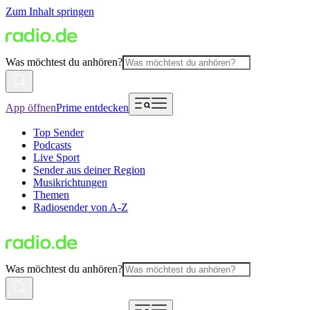
Zum Inhalt springen
Was möchtest du anhören?
App öffnen
Prime entdecken
Top Sender
Podcasts
Live Sport
Sender aus deiner Region
Musikrichtungen
Themen
Radiosender von A-Z
Was möchtest du anhören?