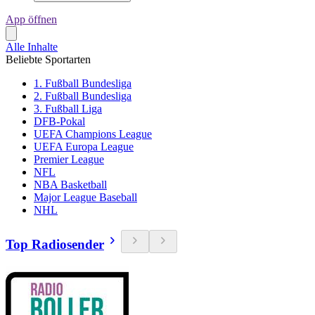
App öffnen
Alle Inhalte
Beliebte Sportarten
1. Fußball Bundesliga
2. Fußball Bundesliga
3. Fußball Liga
DFB-Pokal
UEFA Champions League
UEFA Europa League
Premier League
NFL
NBA Basketball
Major League Baseball
NHL
Top Radiosender