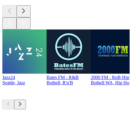
Jazz24
Bates FM - R&B
2000 FM - RnB Hip-
Seattle, Jazz
Bothell, R'n'B
Bothell WA, Hip Hop
Top
Podcasts
Top
Podcasts
Top
Podcasts