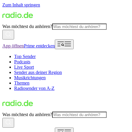
Zum Inhalt springen
Was möchtest du anhören?
App öffnen
Prime entdecken
Top Sender
Podcasts
Live Sport
Sender aus deiner Region
Musikrichtungen
Themen
Radiosender von A-Z
Was möchtest du anhören?