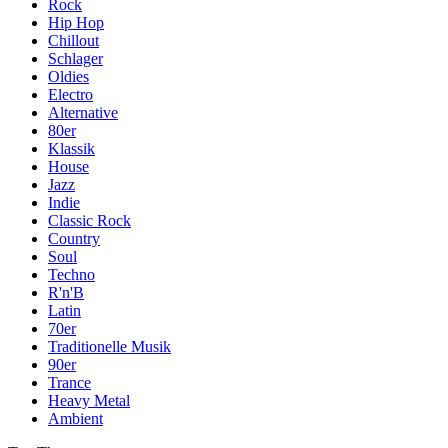
Rock
Hip Hop
Chillout
Schlager
Oldies
Electro
Alternative
80er
Klassik
House
Jazz
Indie
Classic Rock
Country
Soul
Techno
R'n'B
Latin
70er
Traditionelle Musik
90er
Trance
Heavy Metal
Ambient