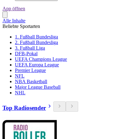
App öffnen
Alle Inhalte
Beliebte Sportarten
1. Fußball Bundesliga
2. Fußball Bundesliga
3. Fußball Liga
DFB-Pokal
UEFA Champions League
UEFA Europa League
Premier League
NFL
NBA Basketball
Major League Baseball
NHL
Top Radiosender