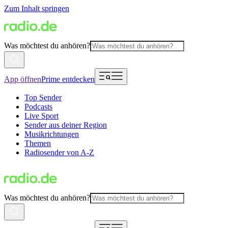
Zum Inhalt springen
Was möchtest du anhören?
App öffnen
Prime entdecken
Top Sender
Podcasts
Live Sport
Sender aus deiner Region
Musikrichtungen
Themen
Radiosender von A-Z
Was möchtest du anhören?