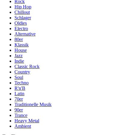
Rock
Hip Hop
Chillout
Schlager
Oldies
Electro
Alternative
80er
Klassik
House
Jazz
Indie
Classic Rock
Country
Soul
Techno
R'n'B
Latin
70er
Traditionelle Musik
90er
Trance
Heavy Metal
Ambient