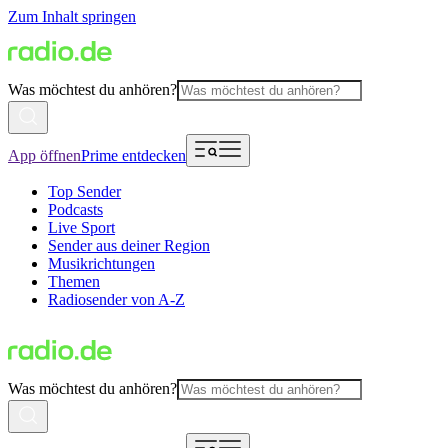
Zum Inhalt springen
Was möchtest du anhören?
App öffnen
Prime entdecken
Top Sender
Podcasts
Live Sport
Sender aus deiner Region
Musikrichtungen
Themen
Radiosender von A-Z
Was möchtest du anhören?