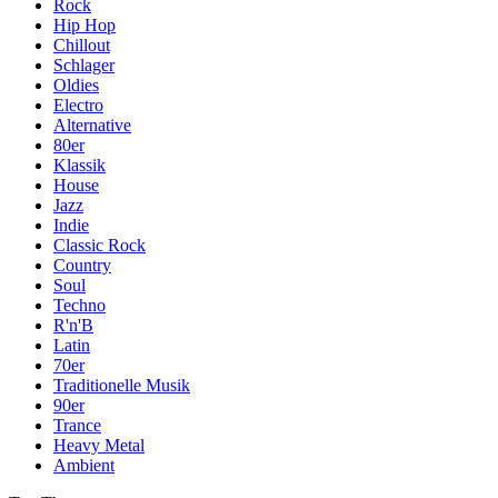
Rock
Hip Hop
Chillout
Schlager
Oldies
Electro
Alternative
80er
Klassik
House
Jazz
Indie
Classic Rock
Country
Soul
Techno
R'n'B
Latin
70er
Traditionelle Musik
90er
Trance
Heavy Metal
Ambient