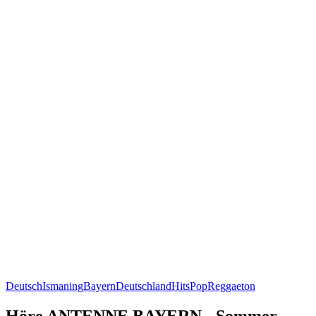
Deutsch
Ismaning
Bayern
Deutschland
Hits
Pop
Reggaeton
Höre ANTENNE BAYERN - Sommer