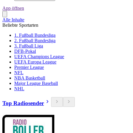
App öffnen
Alle Inhalte
Beliebte Sportarten
1. Fußball Bundesliga
2. Fußball Bundesliga
3. Fußball Liga
DFB-Pokal
UEFA Champions League
UEFA Europa League
Premier League
NFL
NBA Basketball
Major League Baseball
NHL
Top Radiosender