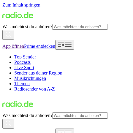
Zum Inhalt springen
Was möchtest du anhören?
App öffnen
Prime entdecken
Top Sender
Podcasts
Live Sport
Sender aus deiner Region
Musikrichtungen
Themen
Radiosender von A-Z
Was möchtest du anhören?