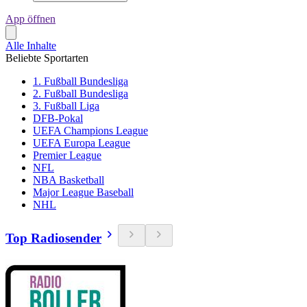
App öffnen
Alle Inhalte
Beliebte Sportarten
1. Fußball Bundesliga
2. Fußball Bundesliga
3. Fußball Liga
DFB-Pokal
UEFA Champions League
UEFA Europa League
Premier League
NFL
NBA Basketball
Major League Baseball
NHL
Top Radiosender