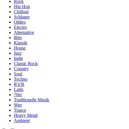
Rock
Hip Hop
Chillout
Schlager
Oldies
Electro
Alternative
80er
Klassik
House
Jazz
Indie
Classic Rock
Country
Soul
Techno
R'n'B
Latin
70er
Traditionelle Musik
90er
Trance
Heavy Metal
Ambient