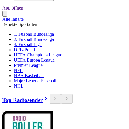
App öffnen
Alle Inhalte
Beliebte Sportarten
1. Fußball Bundesliga
2. Fußball Bundesliga
3. Fußball Liga
DFB-Pokal
UEFA Champions League
UEFA Europa League
Premier League
NFL
NBA Basketball
Major League Baseball
NHL
Top Radiosender