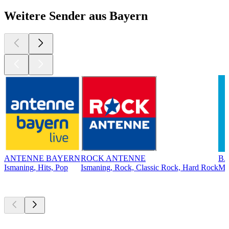
Weitere Sender aus Bayern
ANTENNE BAYERN
ROCK ANTENNE
BA
Ismaning, Hits, Pop
Ismaning, Rock, Classic Rock, Hard Rock
Mü
Top
Podcasts
Top
Podcasts