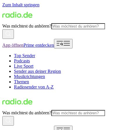
Zum Inhalt springen
Was möchtest du anhören?
App öffnen
Prime entdecken
Top Sender
Podcasts
Live Sport
Sender aus deiner Region
Musikrichtungen
Themen
Radiosender von A-Z
Was möchtest du anhören?