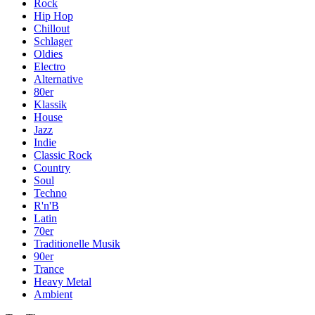
Rock
Hip Hop
Chillout
Schlager
Oldies
Electro
Alternative
80er
Klassik
House
Jazz
Indie
Classic Rock
Country
Soul
Techno
R'n'B
Latin
70er
Traditionelle Musik
90er
Trance
Heavy Metal
Ambient