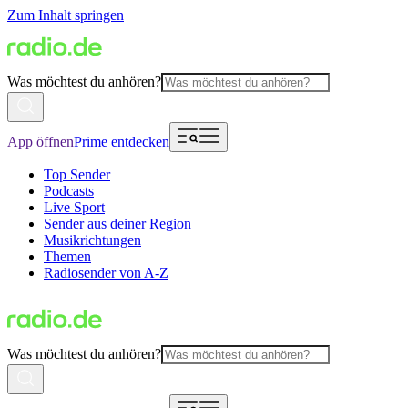
Zum Inhalt springen
Was möchtest du anhören?
App öffnen
Prime entdecken
Top Sender
Podcasts
Live Sport
Sender aus deiner Region
Musikrichtungen
Themen
Radiosender von A-Z
Was möchtest du anhören?