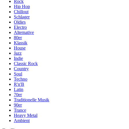
Rock
Hip Hop
Chillout
Schlager
Oldies
Electro
Alternative
80er
Klassik
House
Jazz
Indie
Classic Rock
Country
Soul
Techno
R'n'B
Latin
70er
Traditionelle Musik
90er
Trance
Heavy Metal
Ambient